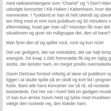
med radioørehængere som ”Chariot” og ”I Don’t Want 
udsolgte koncerter i KB-Hallen i København, hvor der 
mennesker. I Tyskland er han et helt ukendt og ubes
am Ring med et rent rock-publikum og 30 minutters spi
eftermiddag, hvad gør man så? Hvordan får man det 
situationen og giver sin målgruppe det, den vil have?
Man fyrer den af og spiller rock, rock og kun rock!
Det var gedigent, det var melodiøst, det var højt tem
energisk. De knap 1.000 fremmødte fik sig en rigtig g
andre, der kender ham, en meget positiv overraskels
Gavin DeGraw forstod virkelig at læse sit publikum o
ligger i at skulle spille på en skidt og kort tid i progr
fulde. Bare alle hans koncerter var så rå, så rockede 
bastardede. Det her var i hvert fald en gedigen musi
Vi kan kun ønske Gavin held og lykke med musikken
vælge den rockede vej, den klæder ham.