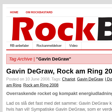
HOME
OM ROCKBASTARD
RB-anbefaler
Rockanmeldelser
Video
Tag Archive |
"Gavin DeGraw"
Gavin DeGraw, Rock am Ring 2
Posted on 10 June 2008.
Tags:
Chariot
,
Gavin DeGraw
,
I D
am Ring
,
Rock am Ring 2008
Overraskende rocket og kompakt energiudladnin
Lad os slå det fast med det samme: Gavin DeGraw k
hvis han vil! Sympatiske Gavin DeGraw, som er ver