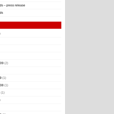
ds – press release
ds
)
009
(2)
9
(1)
008
(1)
(1)
)