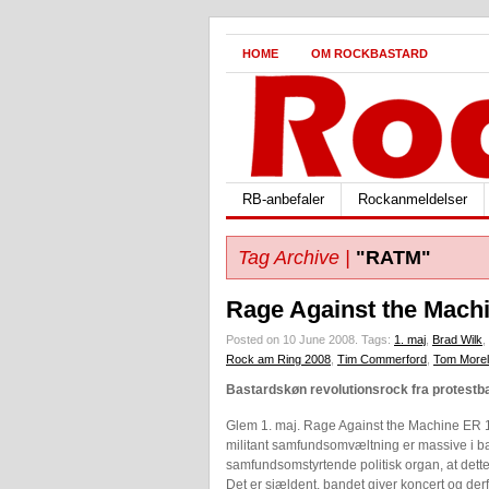
HOME
OM ROCKBASTARD
RB-anbefaler
Rockanmeldelser
Tag Archive |
"RATM"
Rage Against the Mach
Posted on 10 June 2008.
Tags:
1. maj
,
Brad Wilk
,
Rock am Ring 2008
,
Tim Commerford
,
Tom Morel
Bastardskøn revolutionsrock fra protestb
Glem 1. maj. Rage Against the Machine ER 1. 
militant samfundsomvæltning er massive i ba
samfundsomstyrtende politisk organ, at det
Det er sjældent, bandet giver koncert og der