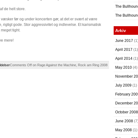
The Bullhoun
af de helt store.
The Bullhoun
 væsker før og under koncerten gør, at det er svært at være
rigtigt gode. Stor aggressivitet og indlevelse. Et karismatisk
meget tight.
Arkiv
ive mere!
June 2017
(1
April 2017
(1)
April 2014
(1)
delser
Comments Off
on Rage Against the Machine, Rock am Ring 2008
May 2010
(4)
November 2
July 2009
(1)
February 200
December 2
October 2008
June 2008
(7
May 2008
(1)