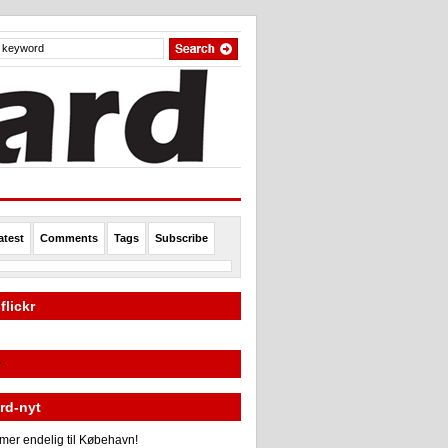
atest
Comments
Tags
Subscribe
n
flick
r
r
rd-nyt
mer endelig til Købehavn!