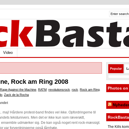
Video
Popular
L
ine, Rock am Ring 2008
Photos o
Rage Against the Machine
,
RATM
,
revolutionsrock
,
rock
,
Rock am Ring
,
lo
,
Zack de la Rocha
andet
Nyhede
maj! Hårdere protest-band findes vel ikke. Opfordringerne til
RockBasta
ndets tekstunivers. Men det er ikke kun som ræverødt,
te ensemble udmærker sig. De kan også noget rent rock-mæssigt.
The Kills kom
for var forventningerne også tårnhøje.