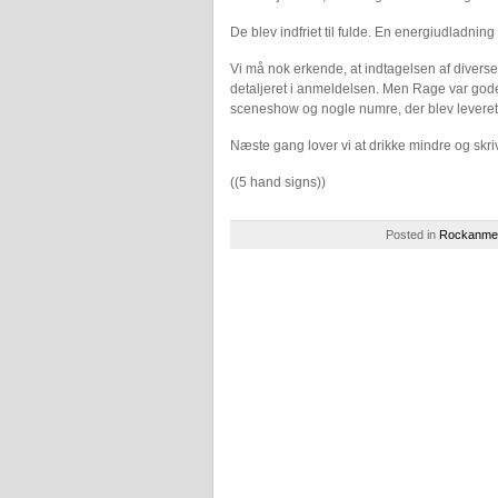
De blev indfriet til fulde. En energiudladning 
Vi må nok erkende, at indtagelsen af diverse
detaljeret i anmeldelsen. Men Rage var gode, 
sceneshow og nogle numre, der blev leveret 
Næste gang lover vi at drikke mindre og skr
((5 hand signs))
Posted in
Rockanmel