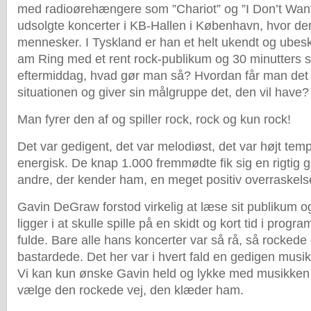
med radioørehængere som ”Chariot” og ”I Don’t Want 
udsolgte koncerter i KB-Hallen i København, hvor der 
mennesker. I Tyskland er han et helt ukendt og ubes
am Ring med et rent rock-publikum og 30 minutters spi
eftermiddag, hvad gør man så? Hvordan får man det 
situationen og giver sin målgruppe det, den vil have?
Man fyrer den af og spiller rock, rock og kun rock!
Det var gedigent, det var melodiøst, det var højt tem
energisk. De knap 1.000 fremmødte fik sig en rigtig g
andre, der kender ham, en meget positiv overraskels
Gavin DeGraw forstod virkelig at læse sit publikum o
ligger i at skulle spille på en skidt og kort tid i progr
fulde. Bare alle hans koncerter var så rå, så rockede 
bastardede. Det her var i hvert fald en gedigen musi
Vi kan kun ønske Gavin held og lykke med musikken
vælge den rockede vej, den klæder ham.