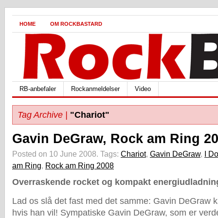
HOME
OM ROCKBASTARD
RB-anbefaler
Rockanmeldelser
Video
Tag Archive |
"Chariot"
Gavin DeGraw, Rock am Ring 2
Posted on 10 June 2008.
Tags:
Chariot
,
Gavin DeGraw
,
I D
am Ring
,
Rock am Ring 2008
Overraskende rocket og kompakt energiudladnin
Lad os slå det fast med det samme: Gavin DeGraw k
hvis han vil! Sympatiske Gavin DeGraw, som er ver